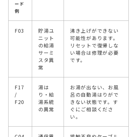
ード
例
F03
貯湯ユ
沸き上げができない
ニット
可能性があります。
の給湯
リセットで復帰しな
サーミ
い場合は修理が必要
スタ異
です。
常
F17
湯は
お湯が出ない、お風
/
り・給
呂の自動湯はりがで
F20
湯系統
きない状態です。す
の異常
ぐにご相談くださ
い。
C04
通信異
接触不良やケーブル