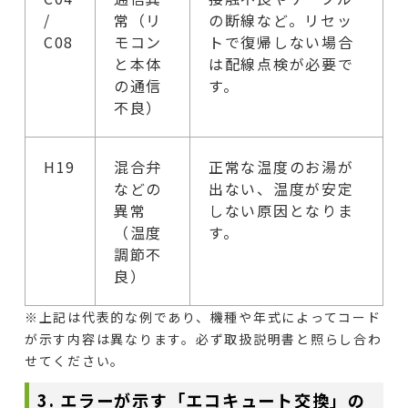
/
常（リ
の断線など。リセッ
C08
モコン
トで復帰しない場合
と本体
は配線点検が必要で
の通信
す。
不良）
H19
混合弁
正常な温度のお湯が
などの
出ない、温度が安定
異常
しない原因となりま
（温度
す。
調節不
良）
※上記は代表的な例であり、機種や年式によってコード
が示す内容は異なります。必ず取扱説明書と照らし合わ
せてください。
3. エラーが示す「エコキュート交換」の