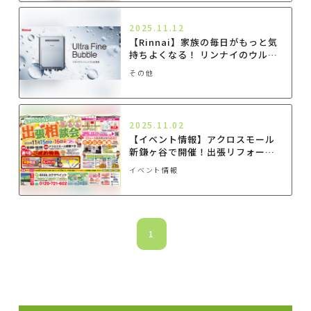
2025.11.12
【Rinnai】家族の毎日がもっと気
持ちよくなる！ リンナイのウルト
ラファインバブル給湯器で始める
その他
「きれい」な暮らし
2025.11.02
【イベント情報】アクロスモール
新鎌ヶ谷で開催！出張リフォーム
相談会
イベント情報
1