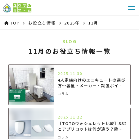
TOP
お役立ち情報
2025年
11月
BLOG
11月のお役立ち情報一覧
2025.11.30
4人家族向けのエコキュートの選び
方～容量・メーカー・設置ポイン
ト～
コラム
2025.11.22
【TOTOウォシュレット比較】SS2
とアプリコットは何が違う？除菌
水・節電・価格をプロが解説！
コラム