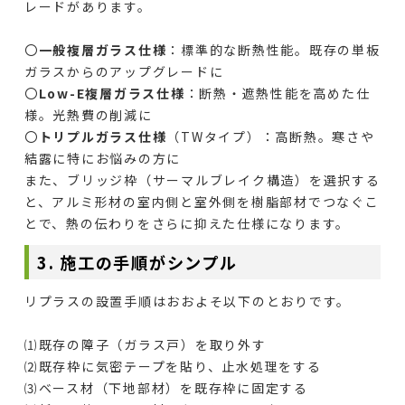
レードがあります。
〇
一般複層ガラス仕様
：標準的な断熱性能。既存の単板
ガラスからのアップグレードに
〇
Low-E複層ガラス仕様
：断熱・遮熱性能を高めた仕
様。光熱費の削減に
〇
トリプルガラス仕様
（TWタイプ）：高断熱。寒さや
結露に特にお悩みの方に
また、ブリッジ枠（サーマルブレイク構造）を選択する
と、アルミ形材の室内側と室外側を樹脂部材でつなぐこ
とで、熱の伝わりをさらに抑えた仕様になります。
3. 施工の手順がシンプル
リプラスの設置手順はおおよそ以下のとおりです。
⑴既存の障子（ガラス戸）を取り外す
⑵既存枠に気密テープを貼り、止水処理をする
⑶ベース材（下地部材）を既存枠に固定する