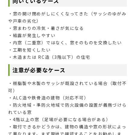
向いているケース
・窓の開け閉めがしにくくなってきた（サッシのゆがみ
や戸車の劣化）
・窓まわりの冷気・暑さが気になる
・結露が発生しやすい
・内窓（二重窓）ではなく、窓そのものを交換したい
・工期を短くしたい
・木造または RC造（3階以下）の住宅
注意が必要なケース
・樹脂製や木製のサッシが既設されている場合（取付不
可）
・ALC造や鉄骨造の建物（対応不可）
・防火地域・準防火地域で防火設備の設置が義務づけら
れている窓
・4階以上の窓（足場が必要になる場合がある）
・取付できるかどうかは、建物の構造や窓の形状によっ
て異なります。まず現地で確認することをお勧めしま