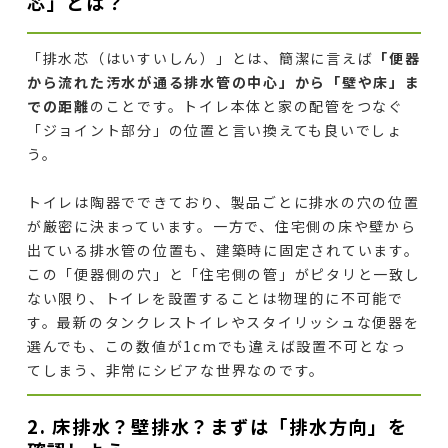
芯」とは？
「排水芯（はいすいしん）」とは、簡潔に言えば
「便器
から流れた汚水が通る排水管の中心」から「壁や床」ま
での距離
のことです。トイレ本体と家の配管をつなぐ
「ジョイント部分」の位置と言い換えても良いでしょ
う。
トイレは陶器でできており、製品ごとに排水の穴の位置
が厳密に決まっています。一方で、住宅側の床や壁から
出ている排水管の位置も、建築時に固定されています。
この「便器側の穴」と「住宅側の管」がピタリと一致し
ない限り、トイレを設置することは物理的に不可能で
す。最新のタンクレストイレやスタイリッシュな便器を
選んでも、この数値が1cmでも違えば設置不可となっ
てしまう、非常にシビアな世界なのです。
2. 床排水？壁排水？まずは「排水方向」を